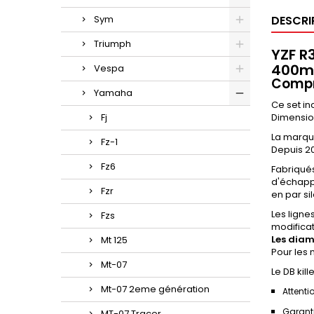
Sym
DESCRI
Triumph
YZF R
400
Vespa
Compre
Yamaha
Ce set in
Fj
Dimension
La marqu
Fz-1
Depuis 20
Fz6
Fabriqué
d'échapp
Fzr
en par si
Les ligne
Fzs
modificat
Les diam
Mt 125
Pour les 
Mt-07
Le DB kil
Mt-07 2eme génération
Attenti
Garanti
MT-07 Tracer