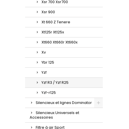
Xsr 700 Xsr700
Xsr 900
Xt 660 Z Tenere
Xt125r Xt125x
Xt660 Xt660r Xt660x
Xv
Ybr 125
Yzf
Yzf R3 / Yzf R25
Yzf-r125
Silencieux et lignes Dominator
Silencieux Universels et
Accessoires
Filtre à air Sport