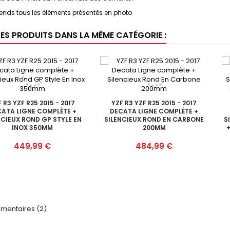
nds tous les éléments présentés en photo
RES PRODUITS DANS LA MÊME CATÉGORIE :
 R3 YZF R25 2015 - 2017
YZF R3 YZF R25 2015 - 2017
ATA LIGNE COMPLÈTE +
DECATA LIGNE COMPLÈTE +
NCIEUX ROND GP STYLE EN
SILENCIEUX ROND EN CARBONE
S
INOX 350MM
200MM
Prix
Prix
449,99 €
484,99 €
entaires (2)