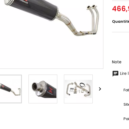
466,
Quantit
Note
Lire 

Fa
Si
Pa