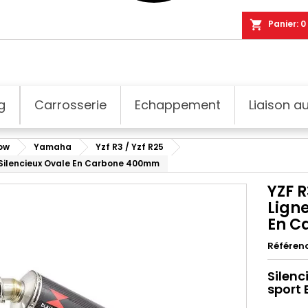
shopping_cart
Panier:
0
g
Carrosserie
Echappement
Liaison au
dow
Yamaha
Yzf R3 / Yzf R25
+ Silencieux Ovale En Carbone 400mm
YZF R
Lign
En C
Référen
Silenc
sport