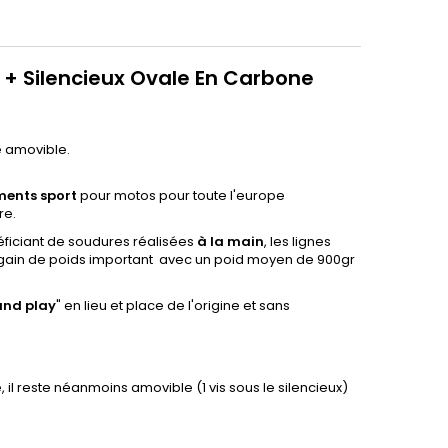
 + Silencieux Ovale En Carbone
ne amovible.
ments sport
pour motos pour toute l'europe
re.
ficiant de soudures réalisées
à la main
, les lignes
 gain de poids important avec un poid moyen de 900gr
and
play
" en lieu et place de l'origine et sans
 il reste néanmoins amovible (1 vis sous le silencieux)