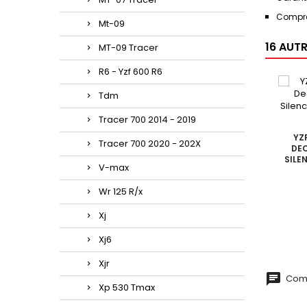
Compre
Mt-09
16 AUT
MT-09 Tracer
R6 - Yzf 600 R6
Tdm
Tracer 700 2014 - 2019
YZF
Tracer 700 2020 - 202X
DEC
SILE
V-max
Wr 125 R/x
Xj
Xj6
Xjr
Comm
Xp 530 Tmax