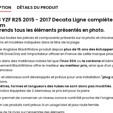
PTION
DÉTAILS DU PRODUIT
3 YZF R25 2015 - 2017 Decata Ligne complète
mm
nds tous les éléments présentés en photo.
clus toutes les pièces et composants présents sur la photo et chica
s et modèles indiquées dans le titre de la page.
e Anglaise BlackWidow produit depuis
plus de 15 ans des échappe
16 DriveOnly est l’importateur officiel en France de cette marque pha
s dans des matériaux nobles tel que
l'inox 304
ou
le carbone
et béné
ement BlackWidow offre le meilleur
au meilleur prix,
ainsi que d’un
lencieux
s et silencieux sont développés et prévus pour une installation "
plug
ions.
ètres, formes et longueurs des tubes ne sont donc pas modifiés.
motos équipées de 2 silencieux, le prix est pour la paire.
ler permet de conserver un niveau sonore contrôlé proche de l’origine,
on ces produits sont prévus à un usage loisir et pour route fermée.
e de 24 mois sur l’ensemble des éléments.