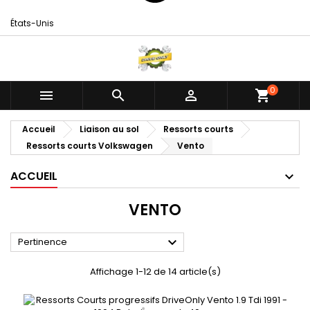
États-Unis
0



shopping_cart
Accueil
Liaison au sol
Ressorts courts
Ressorts courts Volkswagen
Vento
ACCUEIL
VENTO

Pertinence
Affichage 1-12 de 14 article(s)