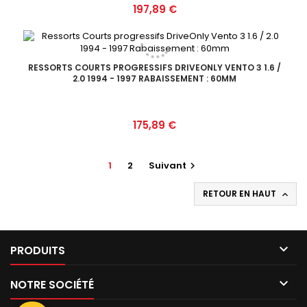
Prix
197,89 €
RESSORTS COURTS PROGRESSIFS DRIVEONLY VENTO 3 1.6 /
2.0 1994 - 1997 RABAISSEMENT : 60MM
Prix
175,89 €
1
2
Suivant

RETOUR EN HAUT


PRODUITS

NOTRE SOCIÉTÉ