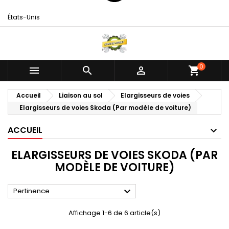
États-Unis
0



shopping_cart
Accueil
Liaison au sol
Elargisseurs de voies
Elargisseurs de voies Skoda (Par modèle de voiture)
ACCUEIL
ELARGISSEURS DE VOIES SKODA (PAR
MODÈLE DE VOITURE)

Pertinence
Affichage 1-6 de 6 article(s)