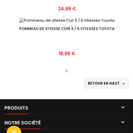
Prix
24,99 €
POMMEAU DE VITESSE CUIR 5 / 6 VITESSES TOYOTA
Prix
18,99 €
1
RETOUR EN HAUT


PRODUITS

NOTRE SOCIÉTÉ