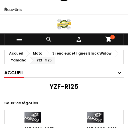
États-Unis
0



shopping_cart
Accueil
Moto
Silencieux et lignes Black Widow
Yamaha
Yzf-r125
ACCUEIL
YZF-R125
Sous-catégories