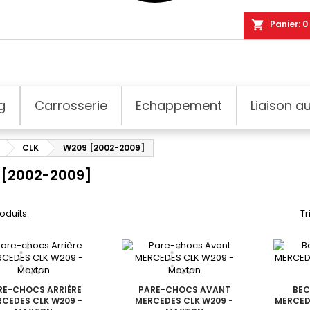
shopping_cart
Panier:
0
g
Carrosserie
Echappement
Liaison au
CLK
W209 [2002-2009]
[2002-2009]
roduits.
Tr
RE-CHOCS ARRIÈRE
PARE-CHOCS AVANT
BEC
CEDES CLK W209 -
MERCEDES CLK W209 -
MERCED