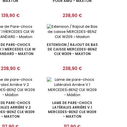
MAXTON
POUR AMG - MAXTON
Prix
Prix
139,90 €
238,90 €
 DE PARE-CHOCS
EXTENSION / RAJOUT DE BAS
.1 MERCEDES CLK W
DE CAISSE MERCEDES-BENZ
TANDARD - MAXTON
CLK W209 - MAXTON
Prix
Prix
238,90 €
238,90 €
 DE PARE-CHOCS
LAME DE PARE-CHOCS
ALES ARRIÈRE V.2
LATÉRALES ARRIÈRE V.1
ES-BENZ CLK W209
MERCEDES-BENZ CLK W209
- MAXTON
- MAXTON
Prix
Prix
117,90 €
117,90 €