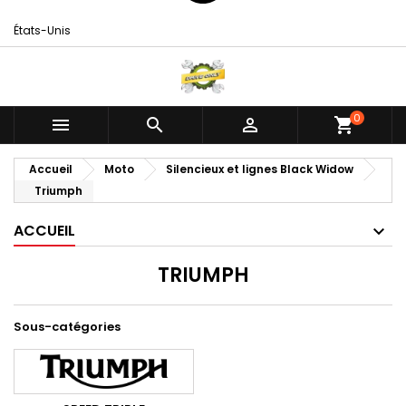
États-Unis
0



shopping_cart
Accueil
Moto
Silencieux et lignes Black Widow
Triumph
ACCUEIL
TRIUMPH
Sous-catégories