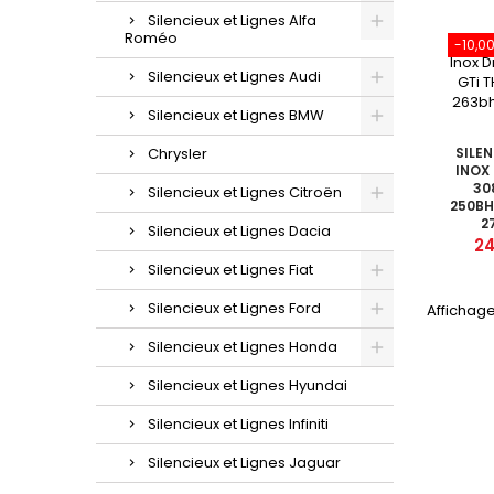
Silencieux et Lignes Alfa
Roméo
-10,0
Silencieux et Lignes Audi
Silencieux et Lignes BMW
Chrysler
SILE
INOX
30
Silencieux et Lignes Citroën
250BH
2
Silencieux et Lignes Dacia
Pri
24
Silencieux et Lignes Fiat
Silencieux et Lignes Ford
Affichage 
Silencieux et Lignes Honda
Silencieux et Lignes Hyundai
Silencieux et Lignes Infiniti
Silencieux et Lignes Jaguar