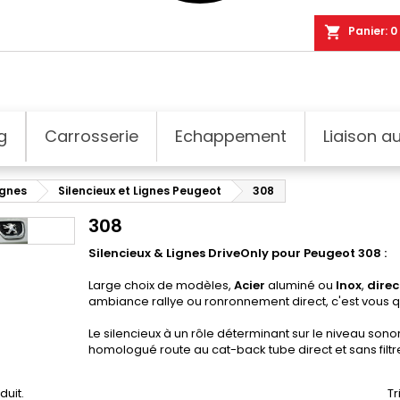
shopping_cart
Panier:
0
g
Carrosserie
Echappement
Liaison au
ignes
Silencieux et Lignes Peugeot
308
308
Silencieux & Lignes DriveOnly pour Peugeot 308 :
Large choix de modèles,
Acier
aluminé ou
Inox
,
dire
ambiance rallye ou ronronnement direct, c'est vous qu
Le silencieux à un rôle déterminant sur le niveau sono
homologué route au cat-back tube direct et sans filtr
oduit.
Tr