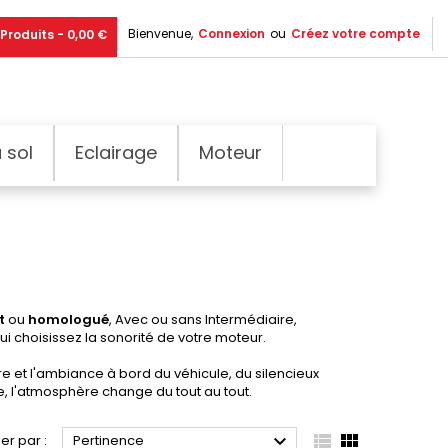
Bienvenue,
Connexion
ou
Créez votre compte
Produits - 0,00 €
 sol
Eclairage
Moteur
ct
ou
homologué
, Avec ou sans Intermédiaire,
i choisissez la sonorité de votre moteur.
re et l'ambiance à bord du véhicule, du silencieux
e, l'atmosphère change du tout au tout.



ier par :
Pertinence