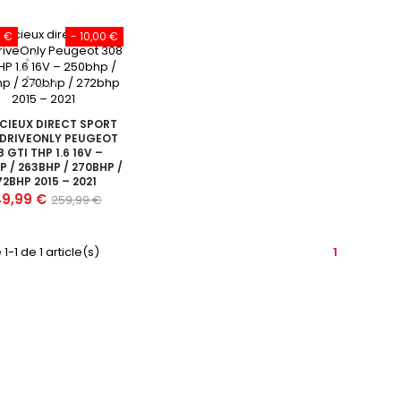
0 €
- 10,00 €
NCIEUX DIRECT SPORT
 DRIVEONLY PEUGEOT
8 GTI THP 1.6 16V –
P / 263BHP / 270BHP /
72BHP 2015 – 2021
x
Prix
9,99 €
259,99 €
de
base
1-1 de 1 article(s)
1