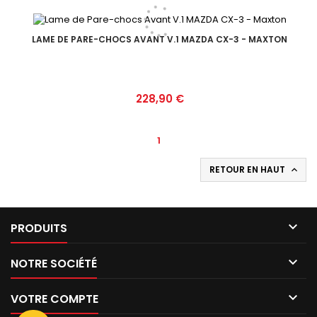
LAME DE PARE-CHOCS AVANT V.1 MAZDA CX-3 - MAXTON
Prix
228,90 €
1
RETOUR EN HAUT


PRODUITS

NOTRE SOCIÉTÉ

VOTRE COMPTE