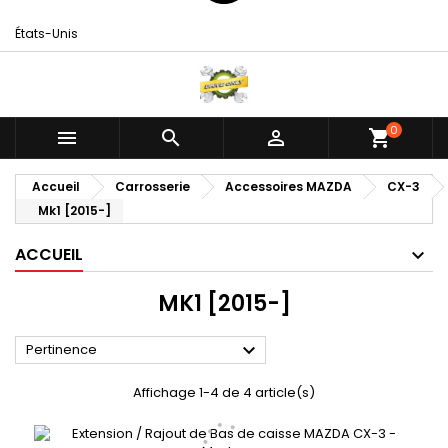
États-Unis
0



shopping_cart
Accueil
Carrosserie
Accessoires MAZDA
CX-3
Mk1 [2015-]
ACCUEIL
MK1 [2015-]

Pertinence
Affichage 1-4 de 4 article(s)