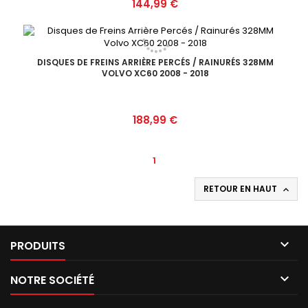
Prix
144,99 €
DISQUES DE FREINS ARRIÈRE PERCÉS / RAINURÉS 328MM
VOLVO XC60 2008 - 2018
Prix
188,99 €
1
RETOUR EN HAUT


PRODUITS

NOTRE SOCIÉTÉ