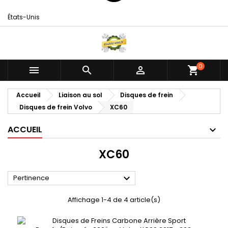
États-Unis
0



shopping_cart
Accueil
Liaison au sol
Disques de frein
Disques de frein Volvo
XC60
ACCUEIL
XC60

Pertinence
Affichage 1-4 de 4 article(s)