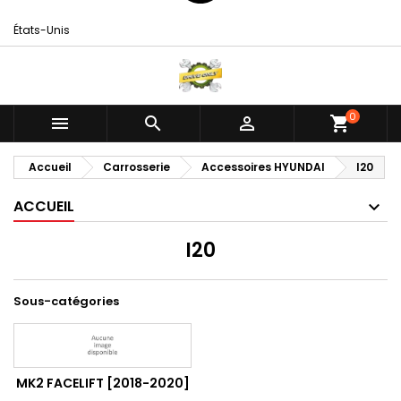
États-Unis
0



shopping_cart
Accueil
Carrosserie
Accessoires HYUNDAI
I20
ACCUEIL
I20
Sous-catégories
MK2 FACELIFT [2018-2020]