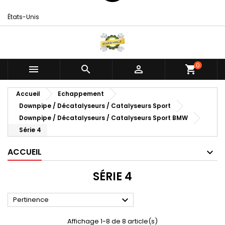
États-Unis
0



shopping_cart
Accueil
Echappement
Downpipe / Décatalyseurs / Catalyseurs Sport
Downpipe / Décatalyseurs / Catalyseurs Sport BMW
Série 4
ACCUEIL
SÉRIE 4

Pertinence
Affichage 1-8 de 8 article(s)