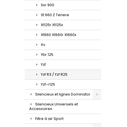
Xsr 900
Xt 660 Z Tenere
Xt125r Xt125x
Xt660 Xt660r Xt660x
Xv
Ybr 125
Yzf
Yzf R3 / Yzf R25
Yzf-r125
Silencieux et lignes Dominator
Silencieux Universels et
Accessoires
Filtre à air Sport