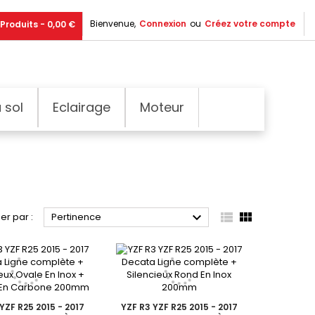
Bienvenue,
Connexion
ou
Créez votre compte
Produits - 0,00 €
 sol
Eclairage
Moteur



ier par :
Pertinence
YZF R25 2015 - 2017
YZF R3 YZF R25 2015 - 2017