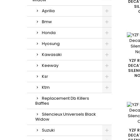
DECAT
SI
Aprilia
Bmw
Honda
Hyosung
Kawasaki
YZF R
Keeway
DECAT
SILEN
NO
Ksr
Ktm
Replacement Db Killers
Baffles
Silencieux Universels Black
Widow
Suzuki
YZF R
DECAT