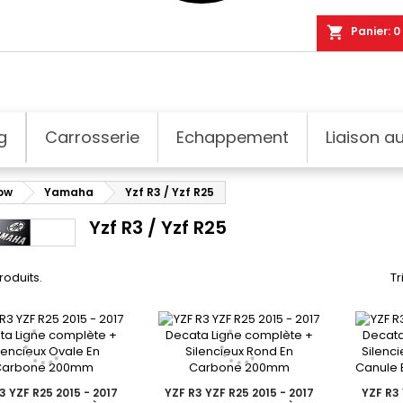
shopping_cart
Panier:
0
g
Carrosserie
Echappement
Liaison au
dow
Yamaha
Yzf R3 / Yzf R25
Yzf R3 / Yzf R25
produits.
Tr
3 YZF R25 2015 - 2017
YZF R3 YZF R25 2015 - 2017
YZF R3 