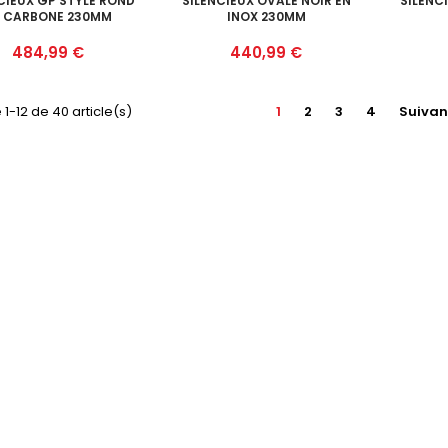
CIEUX GP STYLE ROND
SILENCIEUX OVALE NOIR EN
SILENC
N CARBONE 230MM
INOX 230MM
Prix
Prix
484,99 €
440,99 €
 1-12 de 40 article(s)
1
2
3
4
Suivan