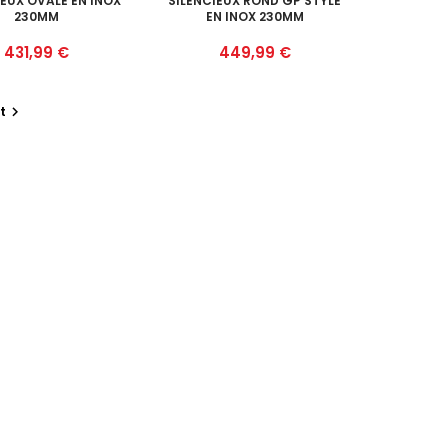
IEUX OVALE EN INOX
SILENCIEUX ROND GP STYLE
230MM
EN INOX 230MM
Prix
Prix
431,99 €
449,99 €
t
