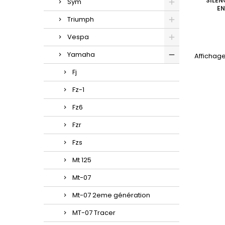
SILEN
Sym
E
Triumph
Vespa
Yamaha
Affichage
Fj
Fz-1
Fz6
Fzr
Fzs
Mt 125
Mt-07
Mt-07 2eme génération
MT-07 Tracer