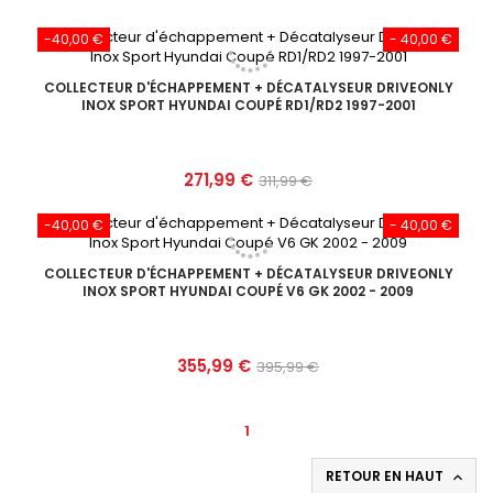
-40,00 €
- 40,00 €
COLLECTEUR D'ÉCHAPPEMENT + DÉCATALYSEUR DRIVEONLY
INOX SPORT HYUNDAI COUPÉ RD1/RD2 1997-2001
Prix
Prix
271,99 €
311,99 €
de
-40,00 €
- 40,00 €
base
COLLECTEUR D'ÉCHAPPEMENT + DÉCATALYSEUR DRIVEONLY
INOX SPORT HYUNDAI COUPÉ V6 GK 2002 - 2009
Prix
Prix
355,99 €
395,99 €
de
base
1
RETOUR EN HAUT
