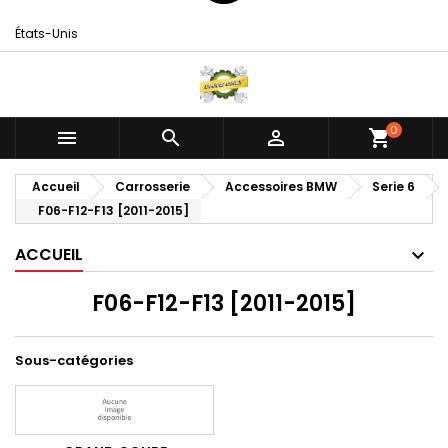
États-Unis
0



shopping_cart
Accueil
Carrosserie
Accessoires BMW
Serie 6
F06-F12-F13 [2011-2015]
ACCUEIL
F06-F12-F13 [2011-2015]
Sous-catégories