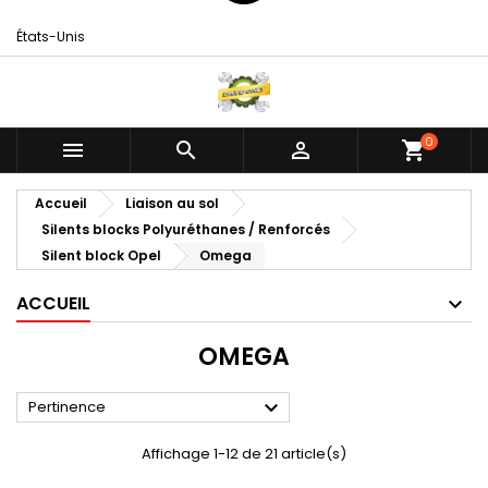
États-Unis
0



shopping_cart
Accueil
Liaison au sol
Silents blocks Polyuréthanes / Renforcés
Silent block Opel
Omega
ACCUEIL
OMEGA

Pertinence
Affichage 1-12 de 21 article(s)