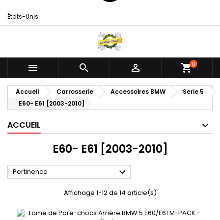
États-Unis
0



shopping_cart
Accueil
Carrosserie
Accessoires BMW
Serie 5
E60- E61 [2003-2010]
ACCUEIL
E60- E61 [2003-2010]

Pertinence
Affichage 1-12 de 14 article(s)