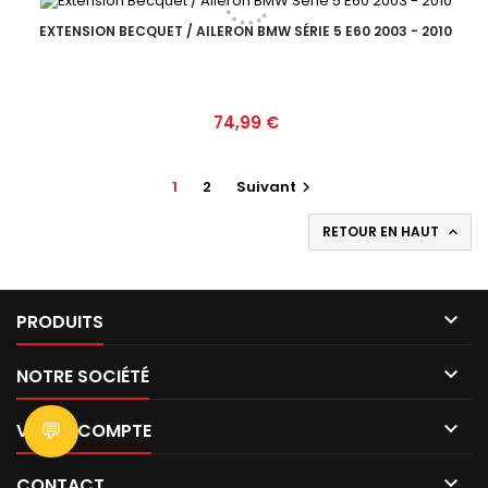
EXTENSION BECQUET / AILERON BMW SÉRIE 5 E60 2003 - 2010
Prix
74,99 €
1
2
Suivant

RETOUR EN HAUT


PRODUITS

NOTRE SOCIÉTÉ

💬
VOTRE COMPTE

CONTACT