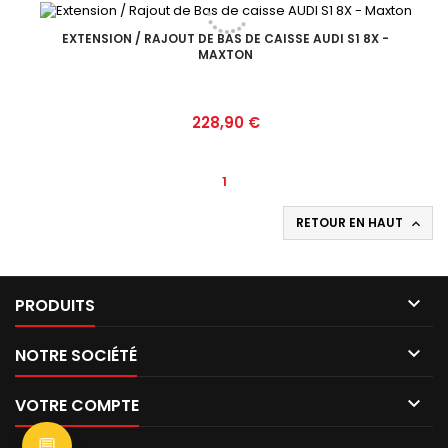
EXTENSION / RAJOUT DE BAS DE CAISSE AUDI S1 8X -
MAXTON
Prix
228,90 €
1
RETOUR EN HAUT


PRODUITS

NOTRE SOCIÉTÉ

VOTRE COMPTE
💬