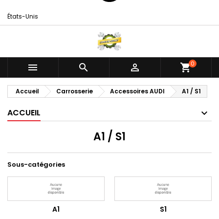
États-Unis
0



shopping_cart
Accueil
Carrosserie
Accessoires AUDI
A1 / S1
ACCUEIL
A1 / S1
Sous-catégories
A1
S1