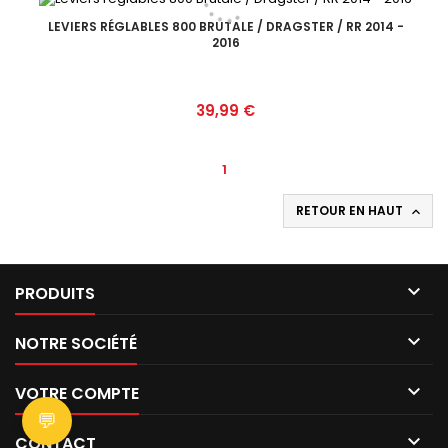
LEVIERS RÉGLABLES 800 BRUTALE / DRAGSTER / RR 2014 -
2016
Prix
39,99 €
1
RETOUR EN HAUT


PRODUITS

NOTRE SOCIÉTÉ

VOTRE COMPTE
💬

CONTACT