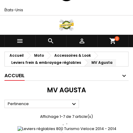
États-Unis
0



shopping_cart
Accueil
Moto
Accessoires & Look
Leviers frein & embrayage réglables
MV Agusta
ACCUEIL
MV AGUSTA

Pertinence
Affichage 1-7 de 7 article(s)