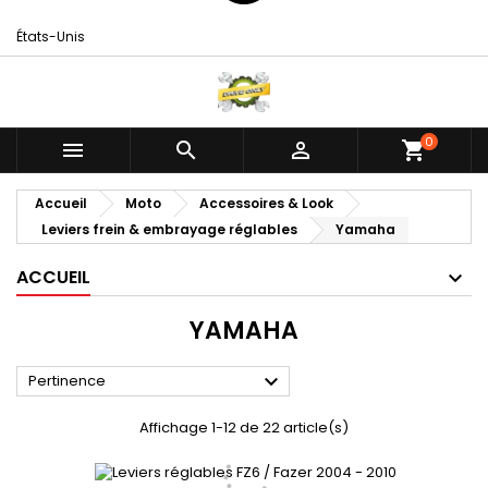
États-Unis
0



shopping_cart
Accueil
Moto
Accessoires & Look
Leviers frein & embrayage réglables
Yamaha
ACCUEIL
YAMAHA

Pertinence
Affichage 1-12 de 22 article(s)