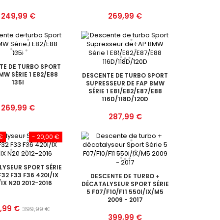
Prix
Prix
249,99 €
269,99 €
TE DE TURBO SPORT
MW SÉRIE 1 E82/E88
DESCENTE DE TURBO SPORT
135I
SUPRESSEUR DE FAP BMW
SÉRIE 1 E81/E82/E87/E88
116D/118D/120D
Prix
269,99 €
Prix
287,99 €
€
- 20,00 €
YSEUR SPORT SÉRIE
F32 F33 F36 420I/IX
DESCENTE DE TURBO +
/IX N20 2012-2016
DÉCATALYSEUR SPORT SÉRIE
5 F07/F10/F11 550I/IX/M5
2009 - 2017
Prix
,99 €
399,99 €
Prix
399,99 €