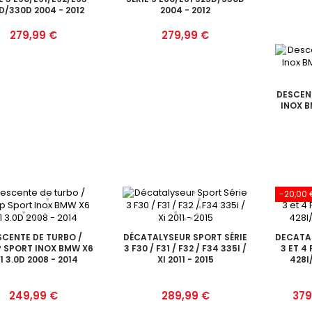
D/330D 2004 - 2012
2004 - 2012
Prix
Prix
279,99 €
279,99 €
DESCEN
INOX B
-20,00 
SCENTE DE TURBO /
DÉCATALYSEUR SPORT SÉRIE
DECATAL
 SPORT INOX BMW X6
3 F30 / F31 / F32 / F34 335I /
3 ET 4 
1 3.0D 2008 - 2014
XI 2011 - 2015
428I
Prix
Prix
Prix
249,99 €
289,99 €
379