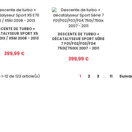
CENTE DE TURBO +
TALYSEUR SPORT X5
DESCENTE DE TURBO +
0IX / X5M 2008 - 2013
DÉCATALYSEUR SPORT SÉRIE
7 F01/F02/F03/F04
750I/750IX 2007 - 2011
Prix
399,99 €
Prix
399,99 €
 1-12 de 123 article(s)
1
2
3
…
11
Suiva