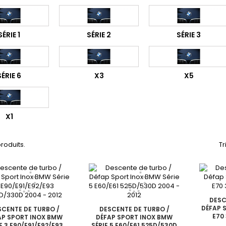
SÉRIE 1
SÉRIE 2
SÉRIE 3
SÉRIE 6
X3
X5
X1
 produits.
Tr
DESC
DÉFAP 
SCENTE DE TURBO /
DESCENTE DE TURBO /
E70 
AP SPORT INOX BMW
DÉFAP SPORT INOX BMW
E 3 E90/E91/E92/E93
SÉRIE 5 E60/E61 525D/530D