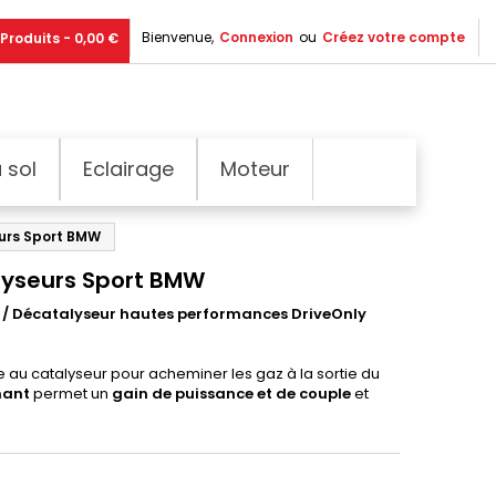
Bienvenue,
Connexion
ou
Créez votre compte
Produits - 0,00 €
 sol
Eclairage
Moteur
urs Sport BMW
lyseurs Sport BMW
t / Décatalyseur hautes performances DriveOnly
ée au catalyseur pour acheminer les gaz à la sortie du
mant
permet un
gain de puissance et de couple
et