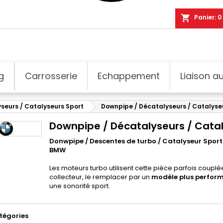
shopping_cart
Panier:
0
g
Carrosserie
Echappement
Liaison au
seurs / Catalyseurs Sport
Downpipe / Décatalyseurs / Catalyse
Downpipe / Décatalyseurs / Cata
Donwpipe / Descentes de turbo / Catalyseur Spor
BMW
Les moteurs turbo utilisent cette pièce parfois coupl
collecteur, le remplacer par un
modèle plus perfor
une sonorité sport.
tégories