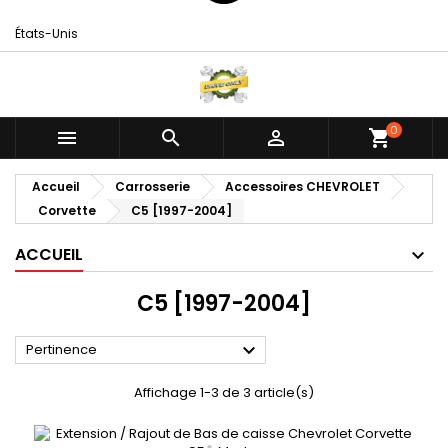
États-Unis
0



shopping_cart
Accueil
Carrosserie
Accessoires CHEVROLET
Corvette
C5 [1997-2004]
ACCUEIL
C5 [1997-2004]

Pertinence
Affichage 1-3 de 3 article(s)