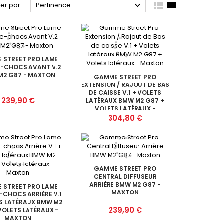



ier par :
Pertinence
 STREET PRO LAME
E-CHOCS AVANT V.2
M2 G87 - MAXTON
GAMME STREET PRO
EXTENSION / RAJOUT DE BAS
DE CAISSE V.1 + VOLETS
Prix
239,90 €
LATÉRAUX BMW M2 G87 +
VOLETS LATÉRAUX -
MAXTON
Prix
304,80 €
GAMME STREET PRO
CENTRAL DIFFUSEUR
ARRIÈRE BMW M2 G87 -
 STREET PRO LAME
MAXTON
-CHOCS ARRIÈRE V.1
S LATÉRAUX BMW M2
Prix
239,90 €
VOLETS LATÉRAUX -
MAXTON