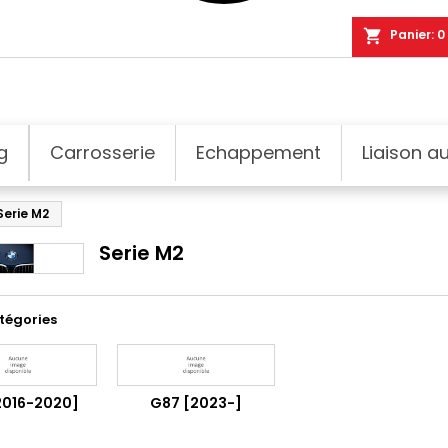
shopping_cart
Panier:
0
g
Carrosserie
Echappement
Liaison au
Serie M2
Serie M2
tégories
2016-2020]
G87 [2023-]