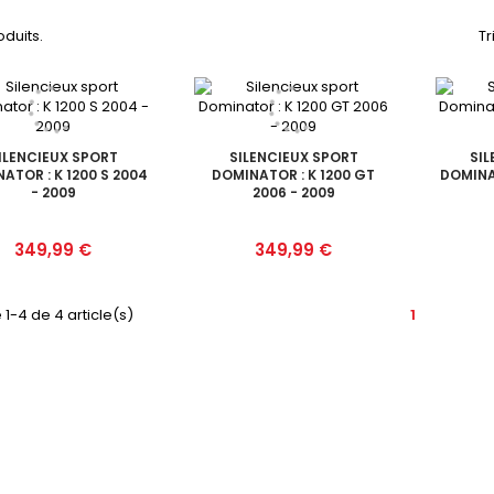
roduits.
Tr
ILENCIEUX SPORT
SILENCIEUX SPORT
SI
ATOR : K 1200 S 2004
DOMINATOR : K 1200 GT
DOMINAT
- 2009
2006 - 2009
Prix
Prix
349,99 €
349,99 €
 1-4 de 4 article(s)
1