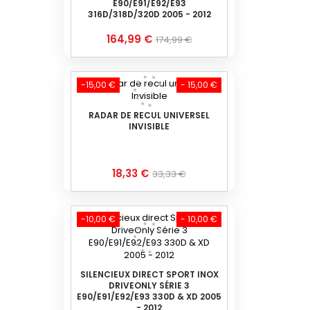
E90/E91/E92/E93
316D/318D/320D 2005 - 2012
Prix
Prix
164,99 €
174,99 €
de
base
-15,00 €
- 15,00 €
RADAR DE RECUL UNIVERSEL
INVISIBLE
Prix
Prix
18,33 €
33,33 €
de
base
-10,00 €
- 10,00 €
SILENCIEUX DIRECT SPORT INOX
DRIVEONLY SÉRIE 3
E90/E91/E92/E93 330D & XD 2005
- 2012