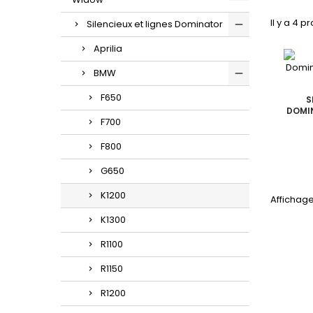
Il y a 4 p
Silencieux et lignes Dominator
Aprilia
BMW
F650
S
DOMIN
F700
F800
G650
K1200
Affichage
K1300
R1100
R1150
R1200