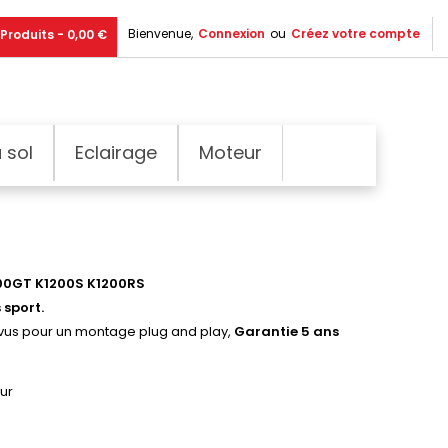
Bienvenue,
Connexion
ou
Créez votre compte
Produits - 0,00 €
 sol
Eclairage
Moteur
200GT K1200S K1200RS
 sport.
révus pour un montage plug and play,
Garantie 5 ans
ur