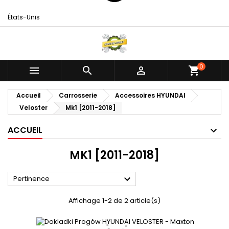
États-Unis
0



shopping_cart
Accueil
Carrosserie
Accessoires HYUNDAI
Veloster
Mk1 [2011-2018]
ACCUEIL
MK1 [2011-2018]

Pertinence
Affichage 1-2 de 2 article(s)