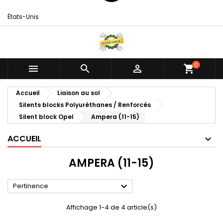
États-Unis
0



shopping_cart
Accueil
Liaison au sol
Silents blocks Polyuréthanes / Renforcés
Silent block Opel
Ampera (11-15)
ACCUEIL
AMPERA (11-15)

Pertinence
Affichage 1-4 de 4 article(s)