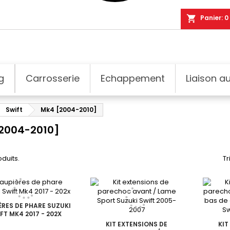
shopping_cart
Panier:
0
g
Carrosserie
Echappement
Liaison au
Swift
Mk4 [2004-2010]
2004-2010]
oduits.
Tr
ÈRES DE PHARE SUZUKI
FT MK4 2017 - 202X
KIT EXTENSIONS DE
KIT