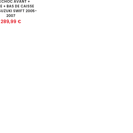
ECHOC AVANT +
E + BAS DE CAISSE
SUZUKI SWIFT 2005-
2007
Prix
289,99 €