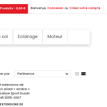
Bienvenue,
Connexion
ou
Créez votre compte
Produits - 0,00 €
 sol
Eclairage
Moteur



ier par :
Pertinence
 EXTENSIONS DE