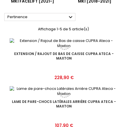
MK1 FACELIFT [2021-]
MK1 [2018-2021]

Pertinence
Affichage 1-5 de 5 article(s)
EXTENSION / RAJOUT DE BAS DE CAISSE CUPRA ATECA -
MAXTON
Prix
228,90 €
LAME DE PARE-CHOCS LATÉRALES ARRIÈRE CUPRA ATECA -
MAXTON
Prix
107,90 €