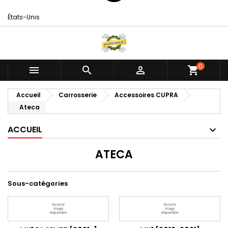
États-Unis
0



shopping_cart
Accueil
Carrosserie
Accessoires CUPRA
Ateca
ACCUEIL
ATECA
Sous-catégories