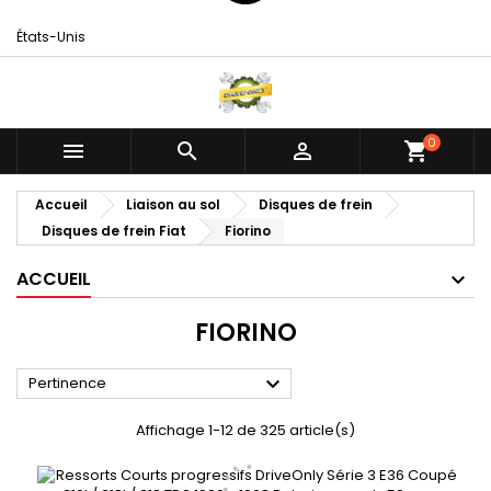
États-Unis
0



shopping_cart
Accueil
Liaison au sol
Disques de frein
Disques de frein Fiat
Fiorino
ACCUEIL
FIORINO

Pertinence
Affichage 1-12 de 325 article(s)