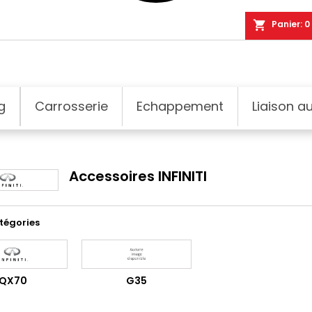
shopping_cart
Panier:
0
g
Carrosserie
Echappement
Liaison au
Accessoires INFINITI
tégories
QX70
G35