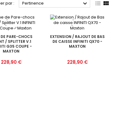



ier par :
Pertinence
 DE PARE-CHOCS
EXTENSION / RAJOUT DE BAS
T / SPLITTER V.1
DE CAISSE INFINITI QX70 -
NITI G35 COUPE -
MAXTON
MAXTON
Prix
Prix
228,90 €
228,90 €