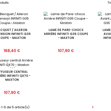
oduits.
Tr
ECQUET / AILERON
LAME DE PARE-CHOCS
LAME
NSION INFINITI G35
ARRIÈRE INFINITI G35 COUPE
AVAN
COUPE - MAXTON
- MAXTON
INFI
Prix
Prix
168,40 €
107,90 €
FFUSEUR CENTRAL
ÈRE INFINITI QX70 -
MAXTON
Prix
107,90 €
 1-5 de 5 article(s)
1