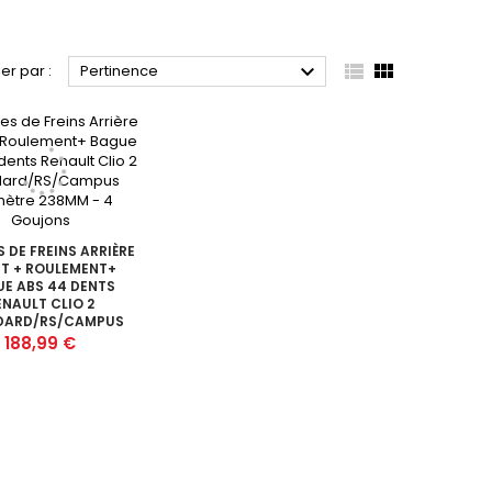



ier par :
Pertinence
 DE FREINS ARRIÈRE
T + ROULEMENT+
E ABS 44 DENTS
ENAULT CLIO 2
DARD/RS/CAMPUS
ÈTRE 238MM - 4
Prix
188,99 €
GOUJONS