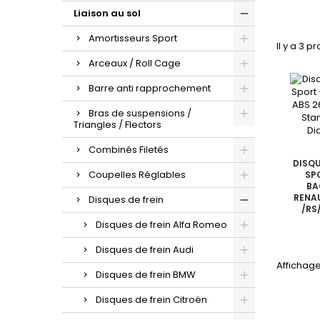
Liaison au sol
Amortisseurs Sport
Il y a 3 pr
Arceaux / Roll Cage
Barre anti rapprochement
Bras de suspensions /
Triangles / Flectors
Combinés Filetés
DISQU
Coupelles Réglables
SP
BA
RENAU
Disques de frein
/RS
23
Disques de frein Alfa Romeo
Disques de frein Audi
Affichage
Disques de frein BMW
Disques de frein Citroën