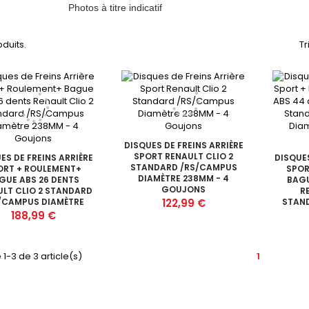
Photos à titre indicatif
oduits.
Tr
DISQUES DE FREINS ARRIÈRE
SPORT RENAULT CLIO 2
ES DE FREINS ARRIÈRE
DISQUES
STANDARD /RS/CAMPUS
ORT + ROULEMENT+
SPOR
DIAMÈTRE 238MM - 4
GUE ABS 26 DENTS
BAGU
GOUJONS
LT CLIO 2 STANDARD
R
Prix
/CAMPUS DIAMÈTRE
122,99 €
STAN
8MM - 4 GOUJONS
DIAM
Prix
188,99 €
 1-3 de 3 article(s)
1