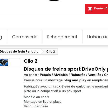
shopping_cart
Panier:
0
g
Carrosserie
Echappement
Liaison au
Disques de frein Renault
Clio 2
Clio 2
Disques de freins sport DriveOnly 
Au choix :
Percés / Alvéolés / Rainurés / Ventilés / C
Prévus pour un
montage plug and play
en remplacem
Fabriqués avec un
taux élevé de carbone
, le mordan
piste ou la compétition à un prix sport.
Modèle au choix
Montage en lieu et place
Vendu par paire