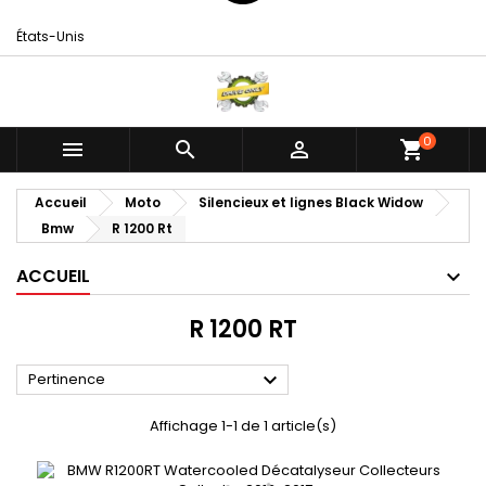
États-Unis
0



shopping_cart
Accueil
Moto
Silencieux et lignes Black Widow
Bmw
R 1200 Rt
ACCUEIL
R 1200 RT

Pertinence
Affichage 1-1 de 1 article(s)