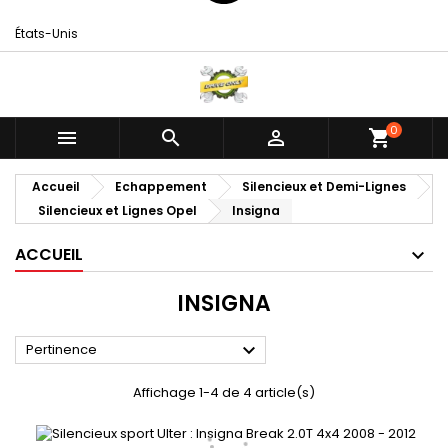
États-Unis
0



shopping_cart
Accueil
Echappement
Silencieux et Demi-Lignes
Silencieux et Lignes Opel
Insigna
ACCUEIL
INSIGNA

Pertinence
Affichage 1-4 de 4 article(s)