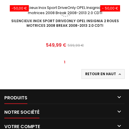
-50,00 €
- 50,00 €
SILENCIEUX INOX SPORT DRIVEONLY OPEL INSIGNIA 2 ROUES
MOTRICES 2008 BREAK 2008-2013 2.0 CDTI
Prix
Prix
549,99 €
599,99 €
de
base
1
RETOUR EN HAUT


PRODUITS

NOTRE SOCIÉTÉ

VOTRE COMPTE