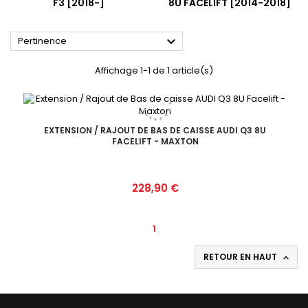
F3 [2018-]
8U FACELIFT [2014-2018]

Pertinence
Affichage 1-1 de 1 article(s)
EXTENSION / RAJOUT DE BAS DE CAISSE AUDI Q3 8U
FACELIFT - MAXTON
Prix
228,90 €
1
RETOUR EN HAUT
