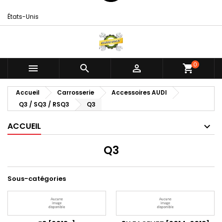
États-Unis
0



shopping_cart
Accueil
Carrosserie
Accessoires AUDI
Q3 / SQ3 / RSQ3
Q3
ACCUEIL
Q3
Sous-catégories