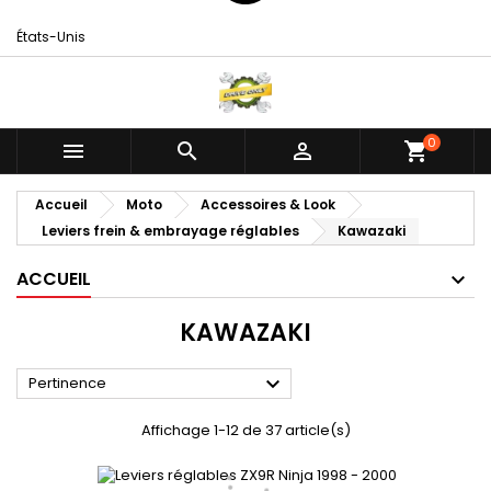
États-Unis
0



shopping_cart
Accueil
Moto
Accessoires & Look
Leviers frein & embrayage réglables
Kawazaki
ACCUEIL
KAWAZAKI

Pertinence
Affichage 1-12 de 37 article(s)