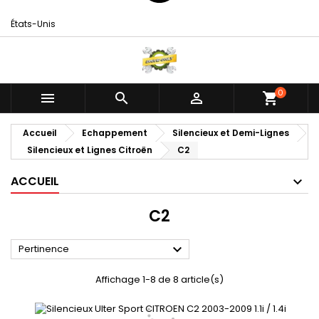
États-Unis
0



shopping_cart
Accueil
Echappement
Silencieux et Demi-Lignes
Silencieux et Lignes Citroën
C2
ACCUEIL
C2

Pertinence
Affichage 1-8 de 8 article(s)