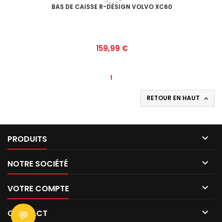
BAS DE CAISSE R-DESIGN VOLVO XC60
Prix
159,99 €
1
RETOUR EN HAUT


PRODUITS

NOTRE SOCIÉTÉ

VOTRE COMPTE

CONTACT
💬