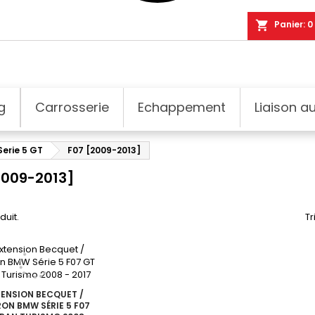
shopping_cart
Panier:
0
g
Carrosserie
Echappement
Liaison au
Serie 5 GT
F07 [2009-2013]
2009-2013]
oduit.
Tr
ENSION BECQUET /
RON BMW SÉRIE 5 F07