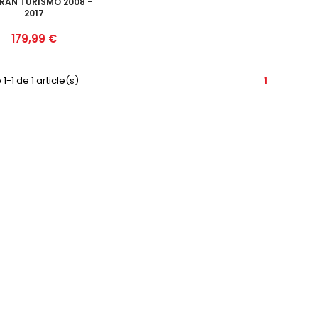
RAN TURISMO 2008 -
2017
Prix
179,99 €
1-1 de 1 article(s)
1