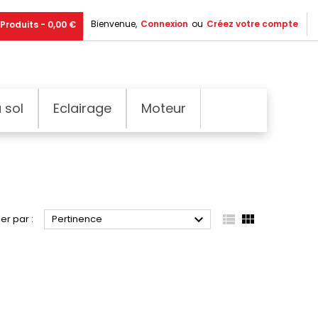
Bienvenue,
Connexion
ou
Créez votre compte
Produits - 0,00 €
 sol
Eclairage
Moteur



ier par :
Pertinence