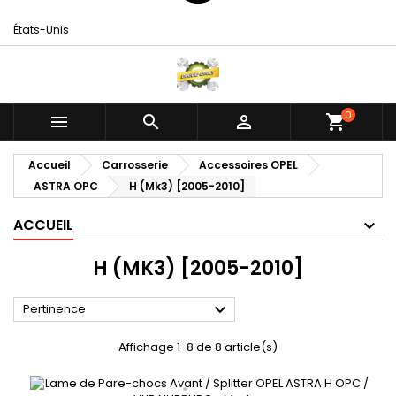
États-Unis
0



shopping_cart
Accueil
Carrosserie
Accessoires OPEL
ASTRA OPC
H (Mk3) [2005-2010]
ACCUEIL
H (MK3) [2005-2010]

Pertinence
Affichage 1-8 de 8 article(s)