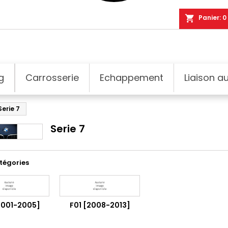
shopping_cart
Panier:
0
g
Carrosserie
Echappement
Liaison au
Serie 7
Serie 7
tégories
2001-2005]
F01 [2008-2013]