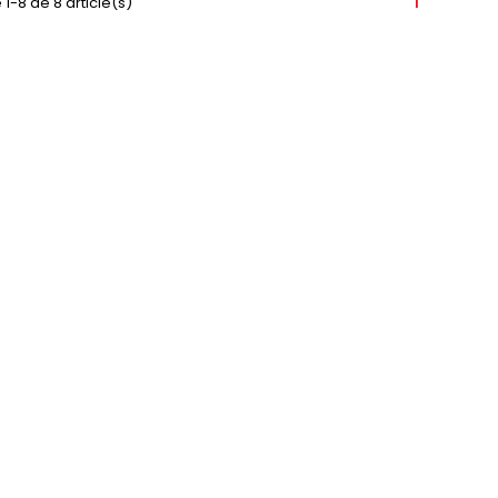
 1-8 de 8 article(s)
1