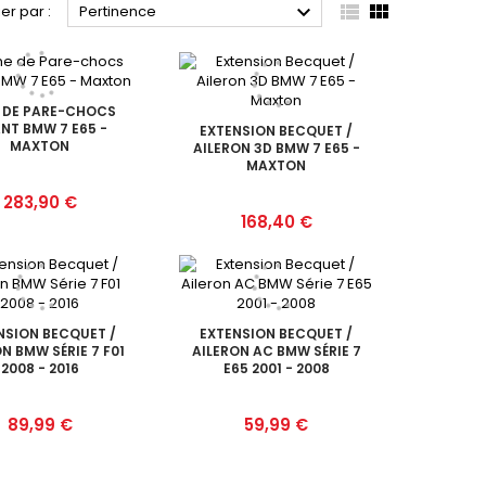



ier par :
Pertinence
 DE PARE-CHOCS
NT BMW 7 E65 -
EXTENSION BECQUET /
MAXTON
AILERON 3D BMW 7 E65 -
MAXTON
Prix
283,90 €
Prix
168,40 €
NSION BECQUET /
EXTENSION BECQUET /
N BMW SÉRIE 7 F01
AILERON AC BMW SÉRIE 7
2008 - 2016
E65 2001 - 2008
Prix
Prix
89,99 €
59,99 €