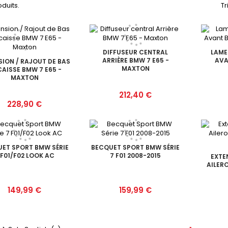
oduits.
Tr
DIFFUSEUR CENTRAL
LAME
ARRIÈRE BMW 7 E65 -
AVA
SION / RAJOUT DE BAS
MAXTON
CAISSE BMW 7 E65 -
MAXTON
Prix
212,40 €
Prix
228,90 €
ET SPORT BMW SÉRIE
BECQUET SPORT BMW SÉRIE
 F01/F02 LOOK AC
7 F01 2008-2015
EXTE
AILERO
Prix
Prix
149,99 €
159,99 €