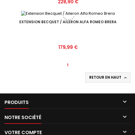
Prix
228,90 €
EXTENSION BECQUET / AILERON ALFA ROMEO BRERA
Prix
179,99 €
1
RETOUR EN HAUT


PRODUITS

NOTRE SOCIÉTÉ

VOTRE COMPTE