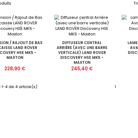
roduits.
Tr
SION / RAJOUT DE BAS
DIFFUSEUR CENTRAL
LAME
CAISSE LAND ROVER
ARRIÈRE (AVEC UNE BARRE
AVA
SCOVERY HSE MK5 -
VERTICALE) LAND ROVER
DISC
MAXTON
DISCOVERY HSE MK5 -
MAXTON
Prix
Prix
228,90 €
245,40 €
 1-4 de 4 article(s)
1