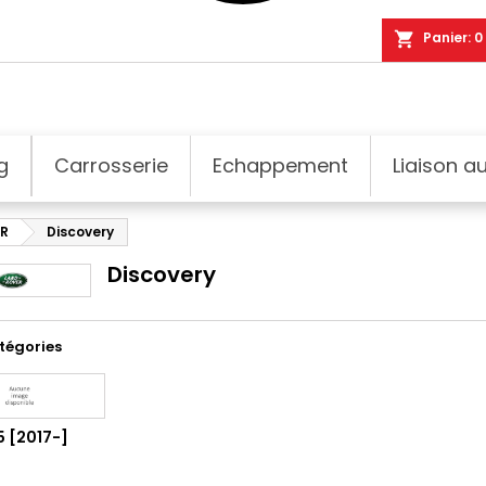
shopping_cart
Panier:
0
g
Carrosserie
Echappement
Liaison au
ER
Discovery
Discovery
tégories
 [2017-]