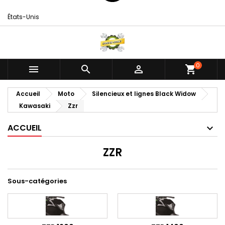
États-Unis
0



shopping_cart
Accueil
Moto
Silencieux et lignes Black Widow
Kawasaki
Zzr
ACCUEIL
ZZR
Sous-catégories