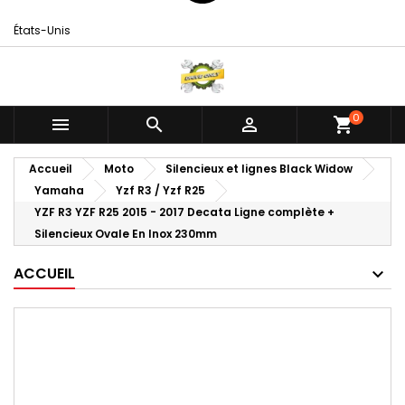
États-Unis
0



shopping_cart
Accueil
Moto
Silencieux et lignes Black Widow
Yamaha
Yzf R3 / Yzf R25
YZF R3 YZF R25 2015 - 2017 Decata Ligne complète +
Silencieux Ovale En Inox 230mm
ACCUEIL