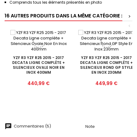
Comprends tous les éléments présentés en photo
16 AUTRES PRODUITS DANS LA MÊME CATÉGORIE :
>
<
YZF R3 YZF R25 2015 - 2017
YZF R3 YZF R25 2015 - 2017
DECATA LIGNE COMPLÈTE +
DECATA LIGNE COMPLÈTE +
SILENCIEUX OVALE NOIR EN
SILENCIEUX ROND GP STYLE
INOX 400MM
EN INOX 230MM
Prix
Prix
440,99 €
449,99 €
Commentaires (5)
Note