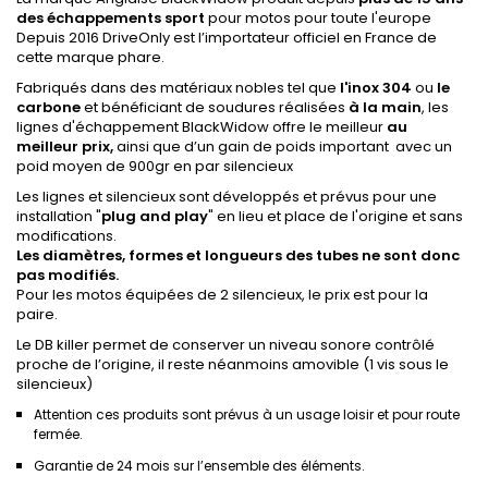
des échappements sport
pour motos pour toute l'europe
Depuis 2016 DriveOnly est l’importateur officiel en France de
cette marque phare.
Fabriqués dans des matériaux nobles tel que
l'inox 304
ou
le
carbone
et bénéficiant de soudures réalisées
à la main
, les
lignes d'échappement BlackWidow offre le meilleur
au
meilleur prix,
ainsi que d’un gain de poids important avec un
poid moyen de 900gr en par silencieux
Les lignes et silencieux sont développés et prévus pour une
installation "
plug
and
play
" en lieu et place de l'origine et sans
modifications.
Les diamètres, formes et longueurs des tubes ne sont donc
pas modifiés.
Pour les motos équipées de 2 silencieux, le prix est pour la
paire.
Le DB killer permet de conserver un niveau sonore contrôlé
proche de l’origine, il reste néanmoins amovible (1 vis sous le
silencieux)
Attention ces produits sont prévus à un usage loisir et pour route
fermée.
Garantie de 24 mois sur l’ensemble des éléments.