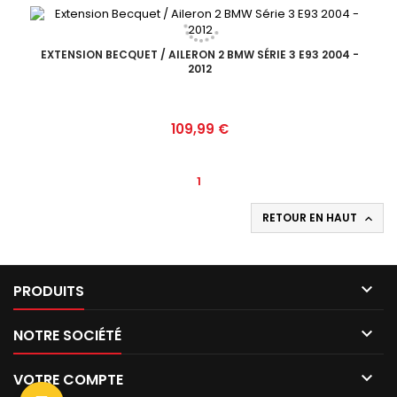
EXTENSION BECQUET / AILERON 2 BMW SÉRIE 3 E93 2004 -
2012
Prix
109,99 €
1
RETOUR EN HAUT


PRODUITS

NOTRE SOCIÉTÉ

VOTRE COMPTE