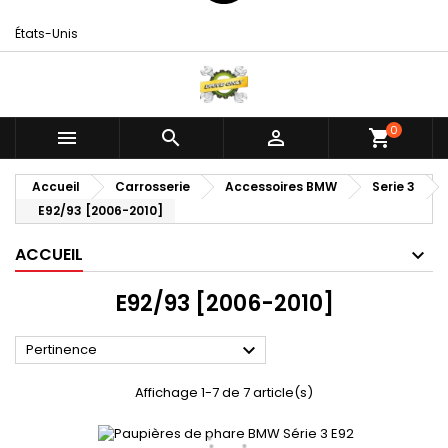
États-Unis
0



shopping_cart
Accueil
Carrosserie
Accessoires BMW
Serie 3
E92/93 [2006-2010]
ACCUEIL
E92/93 [2006-2010]

Pertinence
Affichage 1-7 de 7 article(s)