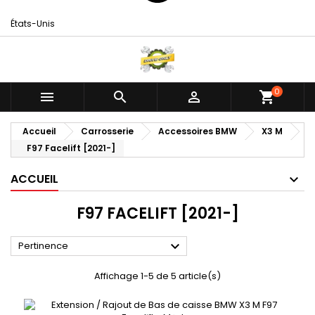
États-Unis
0



shopping_cart
Accueil
Carrosserie
Accessoires BMW
X3 M
F97 Facelift [2021-]
ACCUEIL
F97 FACELIFT [2021-]

Pertinence
Affichage 1-5 de 5 article(s)