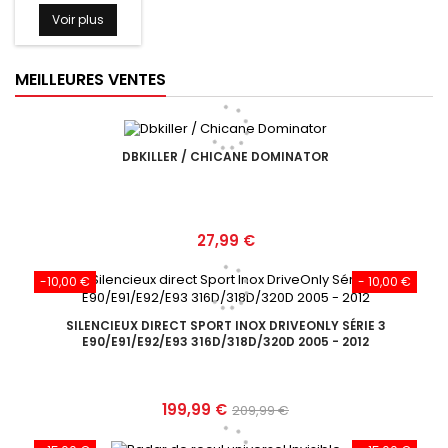
Voir plus
MEILLEURES VENTES
DBKILLER / CHICANE DOMINATOR
Prix
27,99 €
-10,00 €
- 10,00 €
SILENCIEUX DIRECT SPORT INOX DRIVEONLY SÉRIE 3
E90/E91/E92/E93 316D/318D/320D 2005 - 2012
Prix
Prix
199,99 €
209,99 €
de