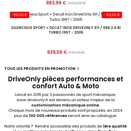
Prix
Prix
983,99 €
1 033,99 €
de
-50,00 €
- 50,00 €
base
SILENCIEUX SPORT + DECAT INOX DRIVEONLY 911 / 996 3.6 BI
TURBO 1997 - 2005
Prix
Prix
929,59 €
979,59 €
de
base
TOUS LES PRODUITS EN PROMOTION

DriveOnly pièces performances et
confort Auto & Moto
Lancé en 2015 par 2 passionnés de sport mécanique,
www.driveonly.fr est devenu un acteur majeur de la
customisation mécanique online.
Chaque mois de nouveaux produits sont proposés, en 2024
plus de
100 000 références
seront ainsi au catalogue.
Notre volonté ? Rendre accessible des produits de
1ère qualité