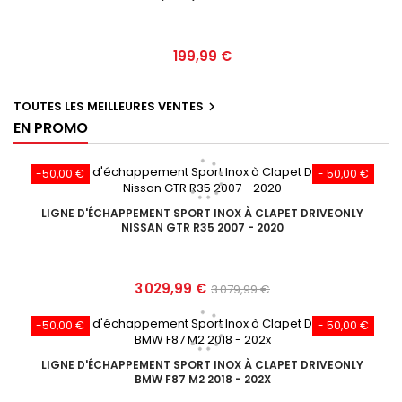
Prix
199,99 €
TOUTES LES MEILLEURES VENTES

EN PROMO
-50,00 €
- 50,00 €
LIGNE D'ÉCHAPPEMENT SPORT INOX À CLAPET DRIVEONLY
NISSAN GTR R35 2007 - 2020
Prix
Prix
3 029,99 €
3 079,99 €
de
-50,00 €
- 50,00 €
base
LIGNE D'ÉCHAPPEMENT SPORT INOX À CLAPET DRIVEONLY
BMW F87 M2 2018 - 202X