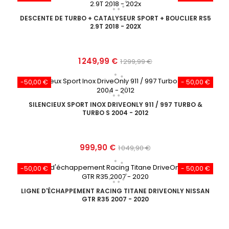
base
DESCENTE DE TURBO + CATALYSEUR SPORT + BOUCLIER RS5
2.9T 2018 - 202X
Prix
Prix
1 249,99 €
1 299,99 €
de
-50,00 €
- 50,00 €
base
SILENCIEUX SPORT INOX DRIVEONLY 911 / 997 TURBO &
TURBO S 2004 - 2012
Prix
Prix
999,90 €
1 049,90 €
de
-50,00 €
- 50,00 €
base
LIGNE D'ÉCHAPPEMENT RACING TITANE DRIVEONLY NISSAN
GTR R35 2007 - 2020