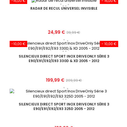
-15,00 €
- 15,00 €
base
RADAR DE RECUL UNIVERSEL INVISIBLE
Prix
Prix
24,99 €
39,99 €
de
-10,00 €
- 10,00 €
base
SILENCIEUX DIRECT SPORT INOX DRIVEONLY SÉRIE 3
E90/E91/E92/E93 330D & XD 2005 - 2012
Prix
Prix
199,99 €
209,99 €
de
base
SILENCIEUX DIRECT SPORT INOX DRIVEONLY SÉRIE 3
E90/E91/E92/E93 325D 2005 - 2012