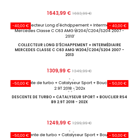
Prix
Prix
1 643,99 €
1 693,99 €
de
-40,00 €
- 40,00 €
base
COLLECTEUR LONG D'ÉCHAPPEMENT + INTERMÉDIAIRE
MERCEDES CLASSE C C63 AMG W204/C204/S204 2007 -
2013
Prix
Prix
1 309,99 €
1 349,99 €
de
-50,00 €
- 50,00 €
base
DESCENTE DE TURBO + CATALYSEUR SPORT + BOUCLIER RS4
B9 2.9T 2018 - 202X
Prix
Prix
1 249,99 €
1 299,99 €
de
-50,00 €
- 50,00 €