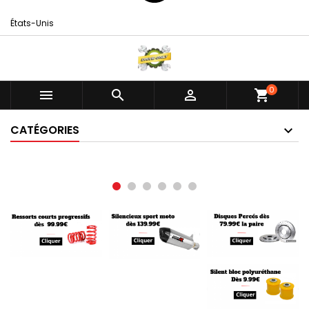
États-Unis
0



shopping_cart
CATÉGORIES