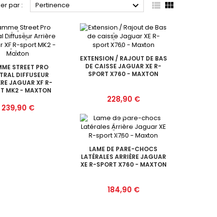



ier par :
Pertinence
EXTENSION / RAJOUT DE BAS
DE CAISSE JAGUAR XE R-
ME STREET PRO
SPORT X760 - MAXTON
TRAL DIFFUSEUR
ÈRE JAGUAR XF R-
T MK2 - MAXTON
Prix
228,90 €
Prix
239,90 €
LAME DE PARE-CHOCS
LATÉRALES ARRIÈRE JAGUAR
XE R-SPORT X760 - MAXTON
Prix
184,90 €