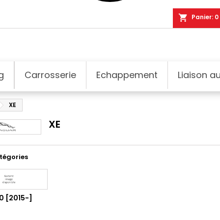
shopping_cart
Panier:
0
g
Carrosserie
Echappement
Liaison au
XE
XE
tégories
0 [2015-]