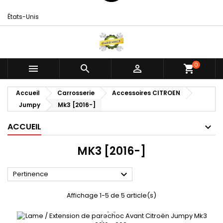
États-Unis
0



shopping_cart
Accueil
Carrosserie
Accessoires CITROEN
Jumpy
Mk3 [2016-]
ACCUEIL
MK3 [2016-]

Pertinence
Affichage 1-5 de 5 article(s)