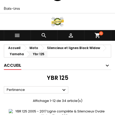
États-Unis
0



shopping_cart
Accueil
Moto
Silencieux et lignes Black Widow
Yamaha
Ybr 125
ACCUEIL
YBR 125

Pertinence
Affichage 1-12 de 34 article(s)