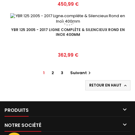
Prix
450,99 €
YBR 125 2005 - 2017 LIGNE COMPLÈTE & SILENCIEUX ROND EN
INOX 400MM
Prix
362,99 €
1
2
3
Suivant

RETOUR EN HAUT


PRODUITS

NOTRE SOCIÉTÉ